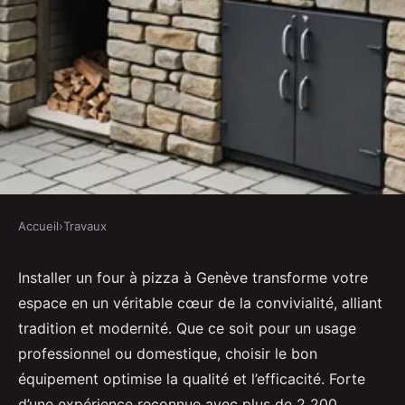
Accueil
›
Travaux
TRAVAUX
Installation de four à pizza à
Installer un four à pizza à Genève transforme votre
espace en un véritable cœur de la convivialité, alliant
genève : bien plus qu'une simple
tradition et modernité. Que ce soit pour un usage
cuisine !
professionnel ou domestique, choisir le bon
équipement optimise la qualité et l’efficacité. Forte
Inaya
•
13 septembre 2025
•
5 min de lecture
d’une expérience reconnue avec plus de 2 200