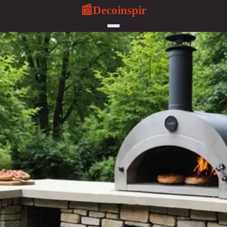
Decoinspir
📰