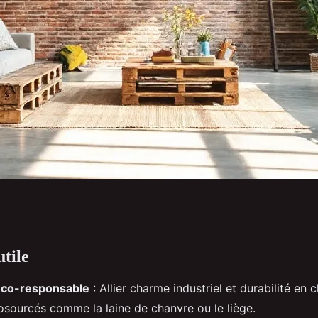
tile
ver éco-
éco-responsable
: Allier charme industriel et durabilité en 
 loft parisien
osourcés comme la laine de chanvre ou le liège.