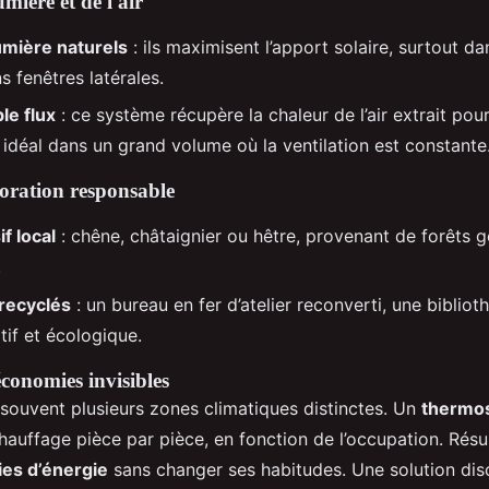
umière et de l'air
umière naturels
: ils maximisent l’apport solaire, surtout d
 fenêtres latérales.
e flux
: ce système récupère la chaleur de l’air extrait pou
 - idéal dans un grand volume où la ventilation est constante
coration responsable
f local
: chêne, châtaignier ou hêtre, provenant de forêts 
.
 recyclés
: un bureau en fer d’atelier reconverti, une biblio
atif et écologique.
conomies invisibles
 souvent plusieurs zones climatiques distinctes. Un
thermos
chauffage pièce par pièce, en fonction de l’occupation. Résu
es d’énergie
sans changer ses habitudes. Une solution dis