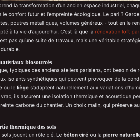
prend la transformation d’un ancien espace industriel, chaq
s le confort futur et l’empreinte écologique. Le pari ? Garder
tes, poutres métalliques, volumes généreux - tout en le ren
é à la vie d’aujourd’hui. C’est là que la
rénovation loft par
n’est pas qu’une suite de travaux, mais une véritable stratégi
durable.
 matériaux biosourcés
ue, typiques des anciens ateliers parisiens, ont besoin de r
ux isolants synthétiques qui peuvent provoquer de la conde
e
ou le
liège
s’adaptent naturellement aux variations d’humi
vrac, ils assurent une isolation thermique et acoustique pe
preinte carbone du chantier. Un choix malin, qui préserve aus
rtie thermique des sols
s sols jouent un rôle clé. Le
béton ciré
ou la
pierre naturell