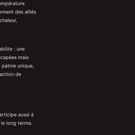
température.
nnent des alliés
chaleur,
bilite : une
capées mais
 patine unique,
raction de
rticipe aussi à
r le long terme.