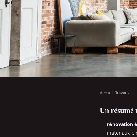
Accueil
›
Travaux
TRAVAUX
Un résumé u
10 conseils pour réno
rénovation 
responsablement votre
matériaux bi