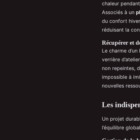
chaleur pendant 
Associés à un
p
du confort hiver
réduisant la con
Récupérer et dé
Le charme d’un l
verrière d’atel
non repeintes, 
impossible à imi
nouvelles ressou
Les indispe
Un projet durab
l’équilibre globa