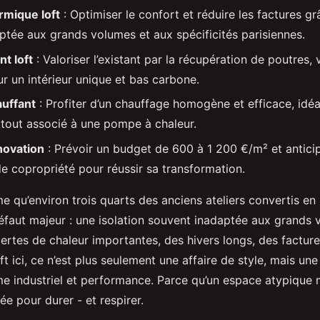
ermique loft
: Optimiser le confort et réduire les factures g
aptée aux grands volumes et aux spécificités parisiennes.
t loft
: Valoriser l’existant par la récupération de poutres, 
ur un intérieur unique et bas carbone.
auffant
: Profiter d’un chauffage homogène et efficace, idéa
rtout associé à une pompe à chaleur.
novation
: Prévoir un budget de 600 à 1 200 €/m² et anticip
de copropriété pour réussir sa transformation.
me qu’environ trois quarts des anciens ateliers convertis e
défaut majeur : une isolation souvent inadaptée aux grands 
ertes de chaleur importantes, des hivers longs, des facture
ft ici, ce n’est plus seulement une affaire de style, mais un
e industriel et performance. Parce qu’un espace atypique 
e pour durer - et respirer.