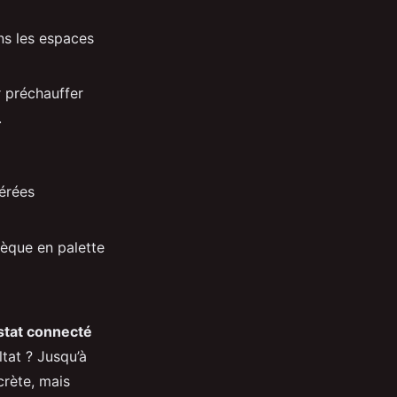
ans les espaces
r préchauffer
.
gérées
thèque en palette
tat connecté
ltat ? Jusqu’à
crète, mais