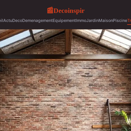
Decoinspir
📰
il
Actu
Deco
Demenagement
Equipement
Immo
Jardin
Maison
Piscine
T