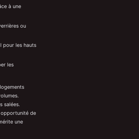
râce à une
verrières ou
l pour les hauts
er les
n logements
volumes.
s salées.
e opportunité de
mérite une