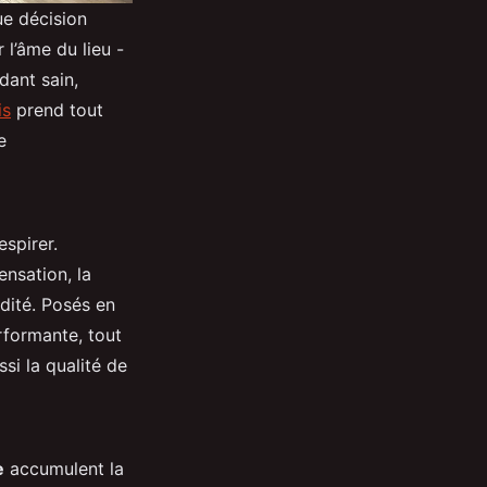
ue décision
 l’âme du lieu -
dant sain,
is
prend tout
e
espirer.
nsation, la
dité. Posés en
rformante, tout
si la qualité de
e
accumulent la