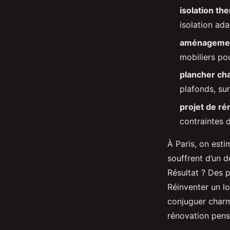
isolation th
Auberte
•
02/04/2026 11:07
•
9 min de lecture
isolation ad
aménagemen
mobiliers po
plancher ch
plafonds, su
projet de ré
contraintes 
À Paris, on esti
souffrent d’un 
Résultat ? Des p
Réinventer un lo
conjuguer charm
rénovation pensé