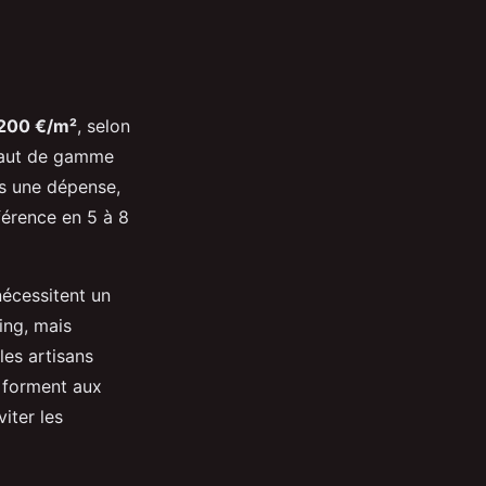
 200 €/m²
, selon
haut de gamme
as une dépense,
férence en 5 à 8
nécessitent un
ing, mais
les artisans
e forment aux
iter les