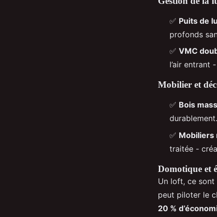
Gestion de la l
✅
Puits de l
profonds sans
✅
VMC doubl
l’air entrant
Mobilier et dé
✅
Bois massi
durablement
✅
Mobiliers
traitée - cré
Domotique et é
Un loft, ce sont
peut piloter le 
20 % d’économi