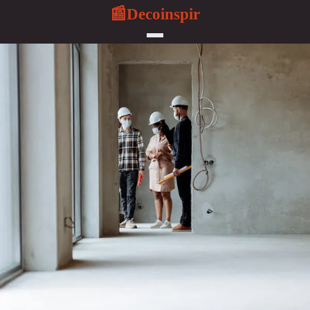
Decoinspir
📰