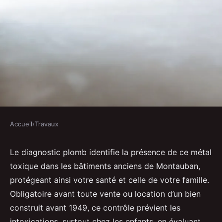
Accueil
›
Travaux
TRAVAUX
Diagnostic plomb : protégez
Le diagnostic plomb identifie la présence de ce métal
toxique dans les bâtiments anciens de Montauban,
votre santé à Montauban
protégeant ainsi votre santé et celle de votre famille.
Obligatoire avant toute vente ou location d’un bien
Inaya
•
15 mai 2025
•
5 min de lecture
construit avant 1949, ce contrôle prévient les
intoxications, surtout chez les enfants, en évaluant