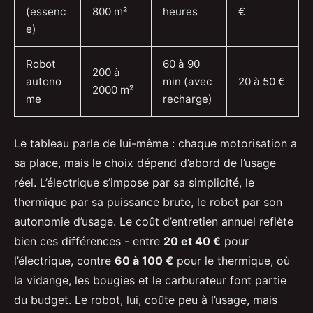
(essenc
800 m²
heures
€
e)
Robot
60 à 90
200 à
autono
min (avec
20 à 50 €
2000 m²
me
recharge)
Le tableau parle de lui-même : chaque motorisation a
sa place, mais le choix dépend d’abord de l’usage
réel. L’électrique s’impose par sa simplicité, le
thermique par sa puissance brute, le robot par son
autonomie d’usage. Le coût d’entretien annuel reflète
bien ces différences - entre
20 et 40 €
pour
l’électrique, contre
60 à 100 €
pour le thermique, où
la vidange, les bougies et le carburateur font partie
du budget. Le robot, lui, coûte peu à l’usage, mais