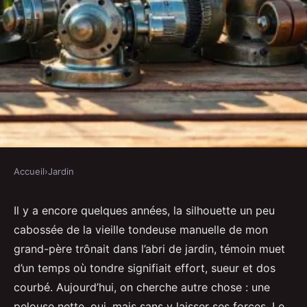
Accueil
›
Jardin
JARDIN
Top tondeuses pour un jardin
Il y a encore quelques années, la silhouette un peu
cabossée de la vieille tondeuse manuelle de mon
impeccable et sans effort
grand-père trônait dans l’abri de jardin, témoin muet
d’un temps où tondre signifiait effort, sueur et dos
Arielle
•
14/04/2026 16:54
•
10 min de lecture
courbé. Aujourd’hui, on cherche autre chose : une
pelouse nette, oui, mais sans y laisser ses forces. Le