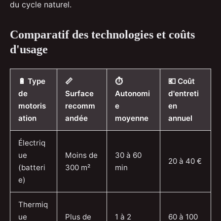
du cycle naturel.
Comparatif des technologies et coûts
d'usage
🔋 Type
📏
⏱️
💶 Coût
de
Surface
Autonomi
d'entreti
motoris
recomm
e
en
ation
andée
moyenne
annuel
Électriq
ue
Moins de
30 à 60
20 à 40 €
(batteri
300 m²
min
e)
Thermiq
ue
Plus de
1 à 2
60 à 100