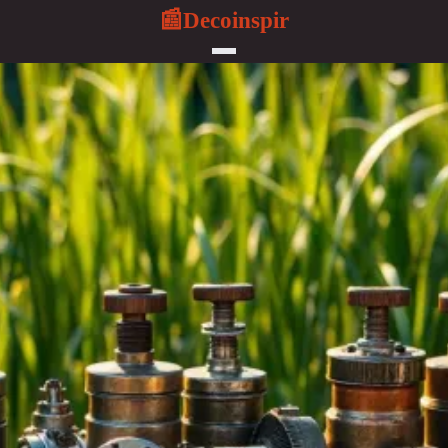
Decoinspir
📰