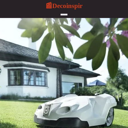
Decoinspir
📰