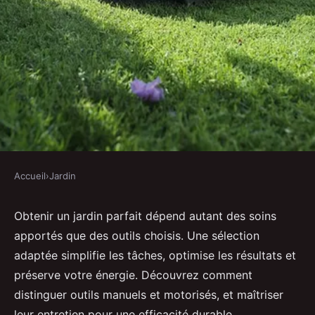
Accueil
›
Jardin
JARDIN
Les meilleurs outils de jardinage
Obtenir un jardin parfait dépend autant des soins
apportés que des outils choisis. Une sélection
pour un jardin parfait
adaptée simplifie les tâches, optimise les résultats et
préserve votre énergie. Découvrez comment
Inaya
•
5 juillet 2025
•
5 min de lecture
distinguer outils manuels et motorisés, et maîtriser
leur entretien pour une efficacité durable.