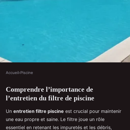
Accueil
›
Piscine
PISCINE
Comprendre l’importance de
Entretien de votre filtre de
l’entretien du filtre de piscine
piscine : le guide ultime
Un
entretien filtre piscine
est crucial pour maintenir
Inaya
•
2 janvier 2025
•
7 min de lecture
une eau propre et saine. Le filtre joue un rôle
essentiel en retenant les impuretés et les débris,