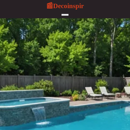
Decoinspir
📰