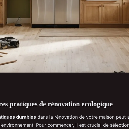
res pratiques de rénovation écologique
ques de la
atiques durables
dans la rénovation de votre maison peut a
ison
r l’environnement. Pour commencer, il est crucial de sélectio