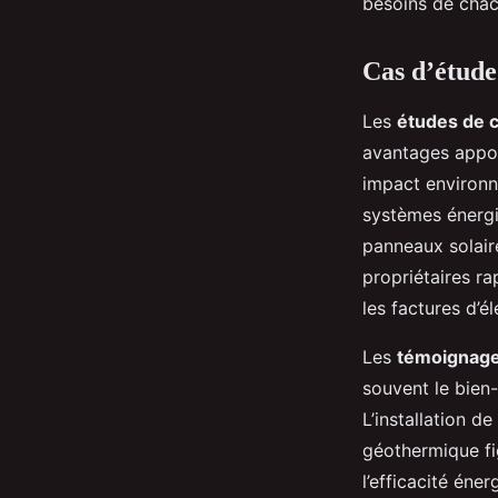
besoins de chac
Cas d’étude
Les
études de 
avantages appor
impact environn
systèmes énergi
panneaux solair
propriétaires r
les factures d’él
Les
témoignage
souvent le bien-
L’installation d
géothermique fig
l’efficacité éner