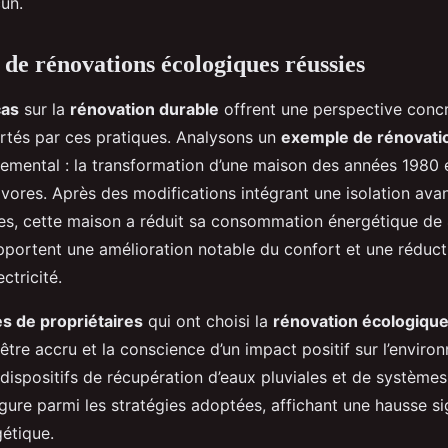
un.
 de rénovations écologiques réussies
cas
sur la
rénovation durable
offrent une perspective conc
tés par ces pratiques. Analysons un
exemple de rénovati
emental : la transformation d’une maison des années 1980
vores. Après des modifications intégrant une isolation ava
es, cette maison a réduit sa consommation énergétique de
apportent une amélioration notable du confort et une réduc
ectricité.
s de propriétaires
qui ont choisi la
rénovation écologiqu
être accru et la conscience d’un impact positif sur l’enviro
e dispositifs de récupération d’eaux pluviales et de système
ure parmi les stratégies adoptées, affichant une hausse si
gétique.