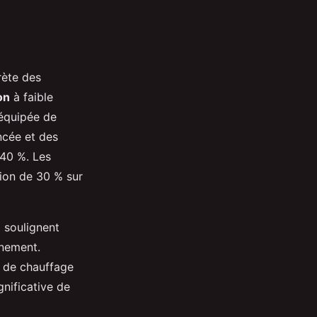
rète des
on
à faible
 équipée de
ncée et des
 40 %. Les
tion de 30 % sur
e
soulignent
nnement.
s de chauffage
gnificative de