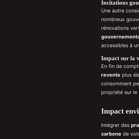
Incitations go
Une autre consi
nombreux gouver
rénovations vert
gouvernementa
accessibles à u
Impact sur la v
En fin de compt
revente
plus él
consomment peu d
propriété sur le
Impact envi
Intégrer des
pra
carbone
de votr