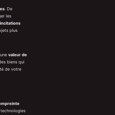
ues
. De
er les
incitations
ojets plus
 une
valeur de
des biens qui
té de votre
empreinte
 technologies