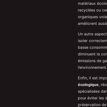
matériaux écolo
Inaya
•
2 janvier 2025
•
5 min de lecture
recyclées ou ce
organiques vola
améliorent aussi 
Un autre aspect 
isoler correctem
basse consommat
diminuent la con
émissions de ga
l’environnement.
Enfin, il est im
écologique
, ré
spécialisées dan
pour éviter les
préservation de