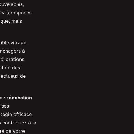
ouvelables,
 COV (composés
ique, mais
uble vitrage,
oménagers à
éliorations
ction des
spectueux de
une
rénovation
rises
tégie efficace
 contribuez à la
té de votre