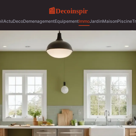
Decoinspir
📰
il
Actu
Deco
Demenagement
Equipement
Immo
Jardin
Maison
Piscine
T