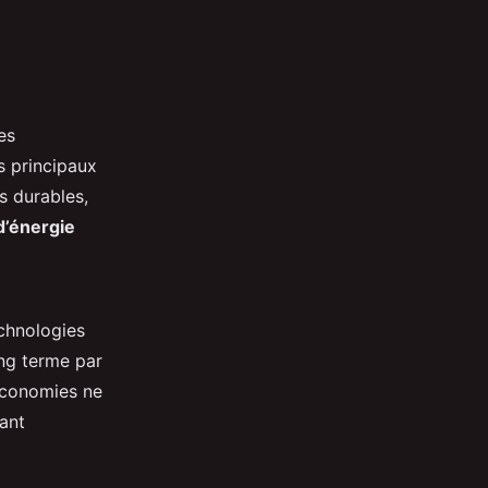
es
s principaux
s durables,
’énergie
echnologies
ng terme par
 économies ne
dant