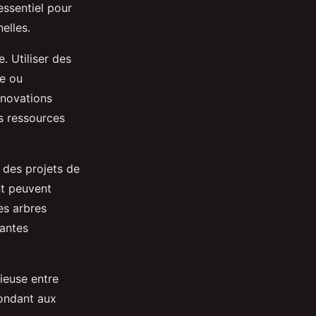
essentiel pour
elles.
e. Utiliser des
ie ou
rénovations
s ressources
 des projets de
nt peuvent
des arbres
lantes
ieuse entre
pondant aux