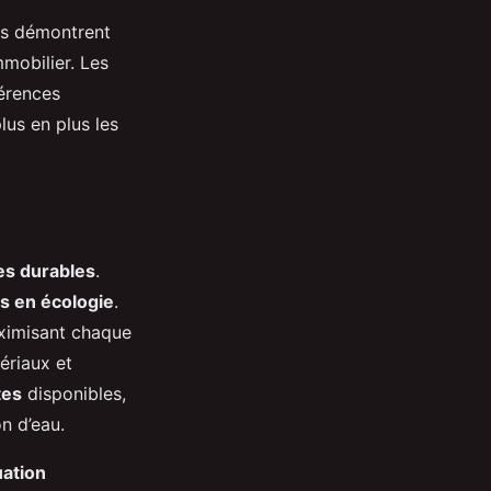
ues démontrent
mobilier. Les
férences
lus en plus les
es durables
.
s en écologie
.
aximisant chaque
ériaux et
tes
disponibles,
n d’eau.
uation