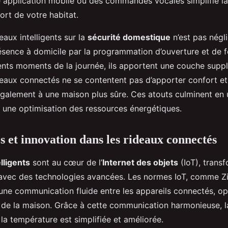
e application mobile ou des commandes vocales simplifie la
ort de votre habitat.
eaux intelligents sur la
sécurité domestique
n’est pas négl
ésence à domicile par la programmation d’ouverture et de 
rents moments de la journée, ils apportent une couche supp
ideaux connectés ne se contentent pas d’apporter confort e
 également à une maison plus sûre. Ces atouts culminent en 
t une optimisation des ressources énergétiques.
s et innovation dans les rideaux connectés
lligents
sont au cœur de l’
Internet des objets
(IoT), trans
avec des technologies avancées. Les normes IoT, comme Zi
une communication fluide entre les appareils connectés, op
n de la maison. Grâce à cette communication harmonieuse, l
e la température est simplifiée et améliorée.