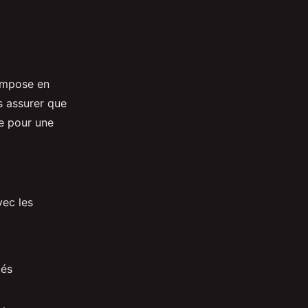
ompose en
 assurer que
le pour une
vec les
tés