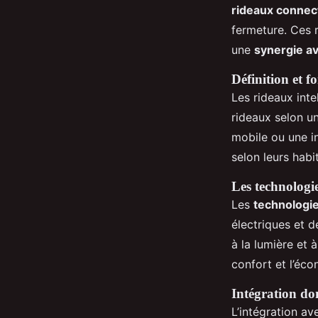
rideaux connec
Inaya
•
2 janvier 2025
•
6 min de lecture
fermeture. Ces 
une
synergie av
Définition et 
Les rideaux inte
rideaux selon u
mobile ou une i
selon leurs habi
Les technologie
Les
technologie
électriques et 
à la lumière et 
confort et l’éco
Intégration d
L’intégration a