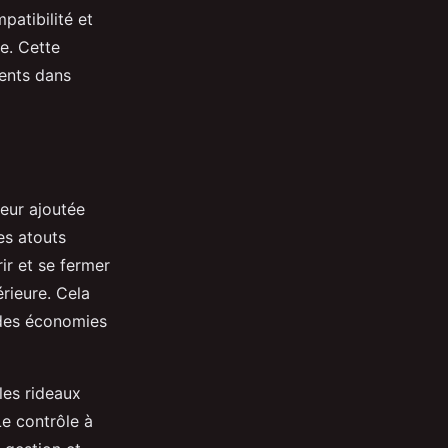
atibilité et
te. Cette
ments dans
eur ajoutée
es atouts
ir et se fermer
érieure. Cela
à des économies
es rideaux
Le contrôle à