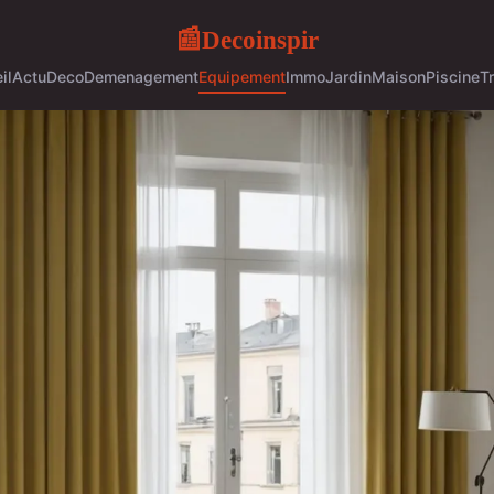
Decoinspir
📰
il
Actu
Deco
Demenagement
Equipement
Immo
Jardin
Maison
Piscine
T