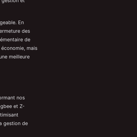
 gestion et
igeable. En
fermeture des
lémentaire de
t économie, mais
une meilleure
formant nos
gbee et Z-
timisant
a gestion de