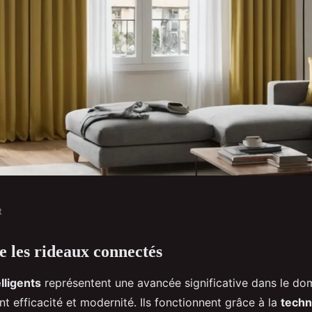
t
 les rideaux connectés
 : technologie et
lligents
représentent une avancée significative dans le do
nt efficacité et modernité. Ils fonctionnent grâce à la
techn