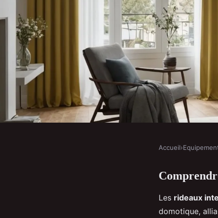
Accueil
›
Equipemen
EQUIPEMENT
Comprendre
Les rideaux connectés
Les
rideaux inte
maison
domotique, allia