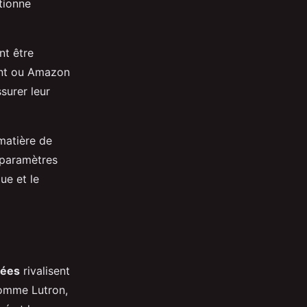
ctionne
nt être
ant ou Amazon
ssurer leur
matière de
s paramètres
ue et le
ées
rivalisent
comme Lutron,